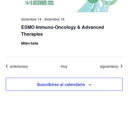
diciembre 14
-
diciembre 16
ESMO Immuno-Oncology & Advanced
Therapies
Milán Italia
Eventos
Eventos
anterior(es)
Hoy
siguiente(s)
Suscribirse al calendario