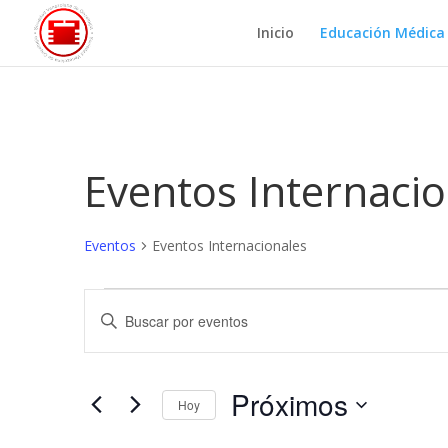
Inicio
Educación Médica
Eventos Internacio
Eventos
Eventos Internacionales
Eventos
Navegación
Introduce
de
la
búsqueda
palabra
y
clave.
Próximos
vistas
Busca
Hoy
de
Eventos
Selecciona