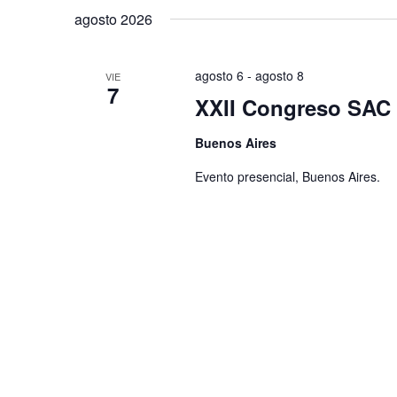
Eventos
para
la
agosto 2026
la
fecha.
palabra
clave.
agosto 6
-
agosto 8
VIE
7
XXII Congreso SAC 
Buenos Aires
Evento presencial, Buenos Aires.