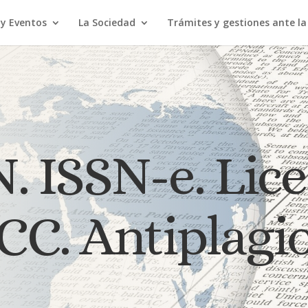
 y Eventos
La Sociedad
Trámites y gestiones ante l
. ISSN-e. Lic
CC. Antiplagi