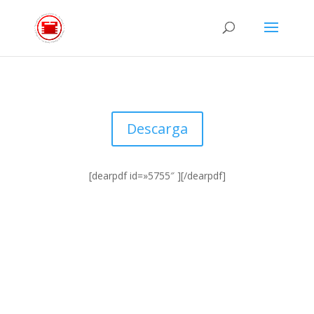
Descarga
[dearpdf id=»5755″ ][/dearpdf]