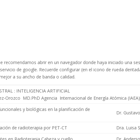
 le recomendamos abrir en un navegador donde haya iniciado una ses
servicio de google. Recuerde configurar (en el icono de rueda dentada
 mejor a su ancho de banda o calidad.
RAL : INTELIGENCIA ARTIFICIAL
rez-Orozco MD.PhD Agencia Internacional de Energía Atómica (IAEA)
uncionales y biológicas en la planificación de
Dr. Gustavo
cación de radioterapia por PET-CT
Dra. Luisa S
es en Radioterapia Cabeza y cuello
Dr. Anderso