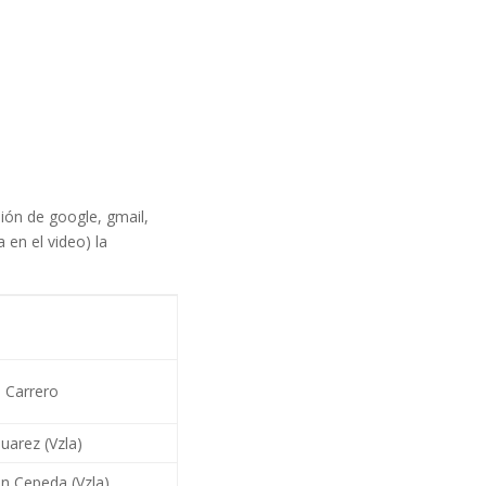
ión de google, gmail,
 en el video) la
 Carrero
uarez (Vzla)
n Cepeda (Vzla)