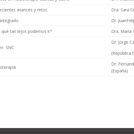
ecientes avances y retos
Dra. Sara Ot
 integrado
Dr. JuanFeli
 qué tan lejos podemos ir?
Dra. María I
Dr. Jorge 
 en SNC
(República
Dr. Fernand
oterapia
(España)