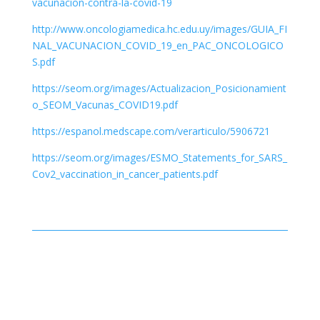
vacunacion-contra-la-covid-19
http://www.oncologiamedica.hc.edu.uy/images/GUIA_FI
NAL_VACUNACION_COVID_19_en_PAC_ONCOLOGICO
S.pdf
https://seom.org/images/Actualizacion_Posicionamient
o_SEOM_Vacunas_COVID19.pdf
https://espanol.medscape.com/verarticulo/5906721
https://seom.org/images/ESMO_Statements_for_SARS_
Cov2_vaccination_in_cancer_patients.pdf