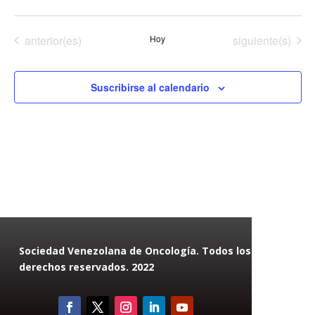
Eventos
Eventos
anterior(es)
Hoy
siguiente(s)
Suscribirse al calendario
Sociedad Venezolana de Oncología. Todos los
derechos reservados. 2022